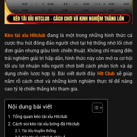
Kèo tài xỉu Hitclub
đang là một trong những hình thức cá
cược thu hút đông đảo người chơi tại hệ thống nhờ lối chơi
đơn giản nhưng giàu tính chiến thuật. Không chỉ mang đến
trải nghiệm giải trí hấp dẫn, hình thức này còn mở ra cơ hội
tối ưu lợi nhuận nếu người chơi biết cách phân tích và áp
dụng chiến lược hợp lý. Bài viết dưới đây
Hit Club
sẽ giúp
nắm rõ cách chơi và những kinh nghiệm thực tế để nâng
cao tỷ lệ chiến thắng khi tham gia.
Nội dung bài viết
Tổng quan kèo tài xỉu Hitclub
Cách soi kèo tài xỉu bóng đá Hitclub
Tài Xỉu truyền thống