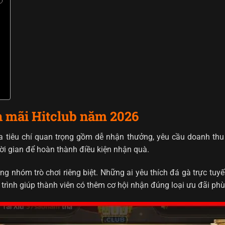
 mãi Hitclub năm 2026
a tiêu chí quan trọng gồm dễ nhận thưởng, yêu cầu doanh thu 
i gian để hoàn thành điều kiện nhận quà.
ng nhóm trò chơi riêng biệt. Những ai yêu thích đá gà trực tu
rình giúp thành viên có thêm cơ hội nhận đúng loại ưu đãi phù h