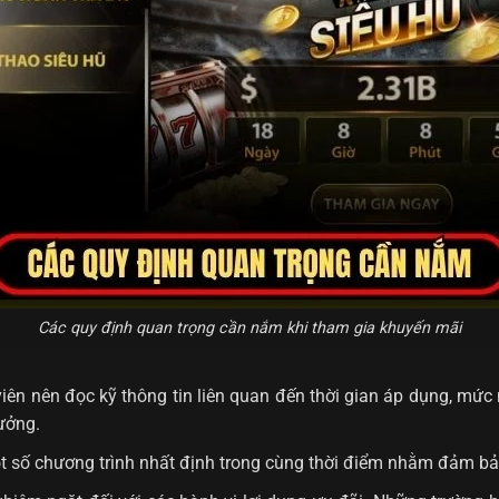
Các quy định quan trọng cần nắm khi tham gia khuyến mãi
viên nên đọc kỹ thông tin liên quan đến thời gian áp dụng, mức 
ưởng.
ột số chương trình nhất định trong cùng thời điểm nhằm đảm b