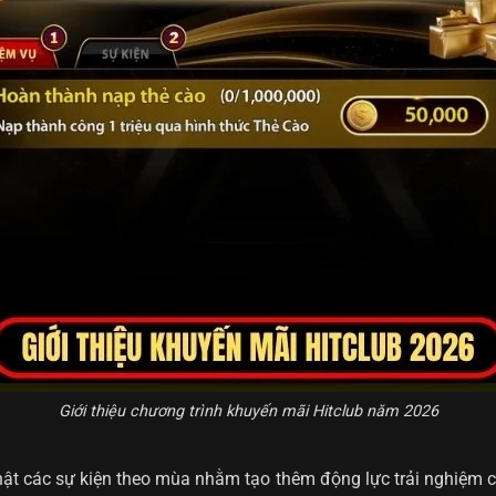
Giới thiệu chương trình khuyến mãi Hitclub năm 2026
t các sự kiện theo mùa nhằm tạo thêm động lực trải nghiệm ch