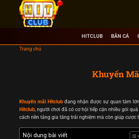
Bỏ
qua
nội
dung
HITCLUB
BẮN CÁ
Trang chủ
Khuyến Mãi
Khuyến mãi Hitclub
đang nhận được sự quan tâm lớn từ
Hitclub
, người chơi đã có cơ hội tiếp cận nhiều gói q
cách nền tảng gia tăng trải nghiệm mà còn giúp cược th
Nội dung bài viết