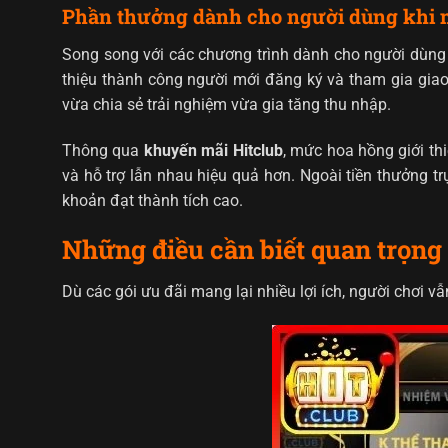
Phần thưởng dành cho người dùng khi 
Song song với các chương trình dành cho người dùng c
thiệu thành công người mới đăng ký và tham gia giao
vừa chia sẻ trải nghiệm vừa gia tăng thu nhập.
Thông qua
khuyến mãi Hitclub
, mức hoa hồng giới th
và hỗ trợ lẫn nhau hiệu quả hơn. Ngoài tiền thưởng trự
khoản đạt thành tích cao.
Những điều cần biết quan trọng
Dù các gói ưu đãi mang lại nhiều lợi ích, người chơi 