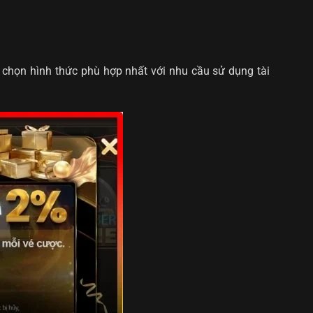
a chọn hình thức phù hợp nhất với nhu cầu sử dụng tài