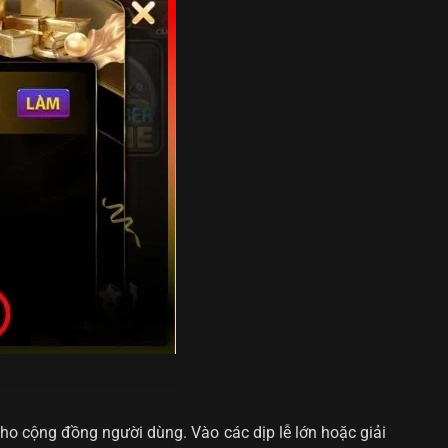
o cộng đồng người dùng. Vào các dịp lễ lớn hoặc giải