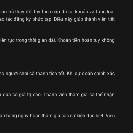
oàn trả thay đổi tùy theo cấp độ tài khoản và từng loại
o tác đăng ký phức tạp. Điều này giúp thành viên tiết
iên tục trong thời gian dài. Khoản tiền hoàn tuy không
o người chơi có thành tích tốt. Khi dự đoán chính xác
 quà có giá trị cao. Thành viên tham gia có thể nhận
p hàng ngày hoặc tham gia các sự kiện đặc biệt. Việc