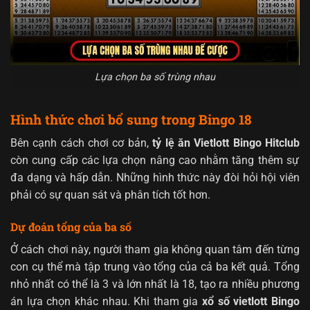
Lựa chọn ba số trùng nhau
Hình thức chơi bổ sung trong Bingo 18
Bên cạnh cách chơi cơ bản,
tỷ lệ ăn Vietlott Bingo Hitclub
còn cung cấp các lựa chọn nâng cao nhằm tăng thêm sự
đa dạng và hấp dẫn. Những hình thức này đòi hỏi hội viên
phải có sự quan sát và phân tích tốt hơn.
Dự đoán tổng của ba số
Ở cách chơi này, người tham gia không quan tâm đến từng
con cụ thể mà tập trung vào tổng của cả ba kết quả. Tổng
nhỏ nhất có thể là 3 và lớn nhất là 18, tạo ra nhiều phương
án lựa chọn khác nhau. Khi tham gia
xổ số vietlott Bingo