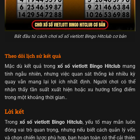
Bắt đầu từ cách chơi xổ số vietlott Bingo Hitclub cơ bản
Theo dõi lịch sử kết quả
Mặc dù kết quả trong
xổ số vietlott Bingo Hitclub
mang
tính ngẫu nhiên, nhưng việc quan sát thống kê nhiều kỳ
quay vẫn mang lại lợi ích nhất định. Người chơi có thể
nhận thấy tần suất xuất hiện hoặc xu hướng tổng điểm
trong một khoảng thời gian..
Lời kết
Trong
xổ số vietlott Bingo Hitclub
, yếu tố may mắn luôn
đóng vai trò quan trọng, nhưng nếu biết cách quản lý vốn
và chọn chiến lược phù hợp, bạn hoàn toàn có thể cải thiện