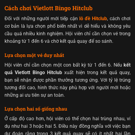
Cách chơi Vietlott Bingo Hitclub
Đối với những người mới tiếp cận
lô đề Hitclub
, cách chơi
cơ bản là lựa chọn phổ biến nhất vì dễ hiểu và không yêu
cầu quá nhiều kinh nghiệm. Hội viên chỉ cần chọn vé trong
khoảng từ 1 đến 6 và chờ kết quả quay để so sánh.
Lựa chọn một vé duy nhất
Hội viên chỉ cần chọn một con bất kỳ từ 1 đến 6. Nếu
kết
quả Vietlott Bingo Hitclub
xuất hiện trong kết quả quay,
bạn sẽ nhận được phần thưởng tương ứng. Với tỷ lệ trúng
tương đối cao, hình thức này phù hợp với người mới hoặc
những ai ưu tiên sự an toàn.
Lựa chọn hai số giống nhau
Ở cấp độ cao hơn, hội viên có thể chọn hai trùng nhau, ví
dụ như hai 3 hoặc hai 5. Điều này đồng nghĩa với việc bạn
dự đoán rằng trong 3 kết quả quay sẽ có ít nhất hai lần