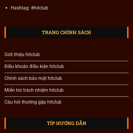
Hashtag: #hitclub
TRANG CHÍNH SÁCH
Giới thiệu hitclub
Điều khoản điều kiện hitclub
Chính sách bảo mật hitclub
Miễn trừ trách nhiệm hitclub
Câu hỏi thường gặp hitclub
TÍP HƯỚNG DẪN